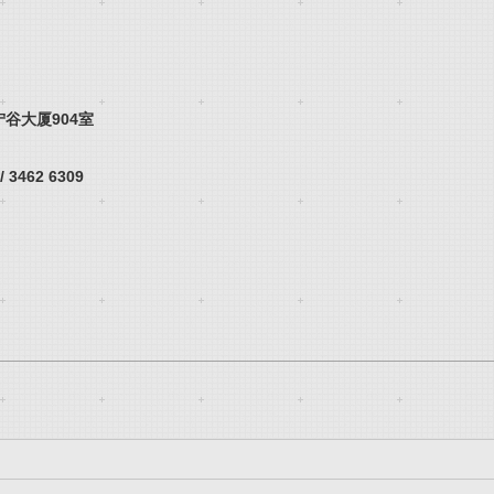
宁谷大厦
904
室
 3462 6309