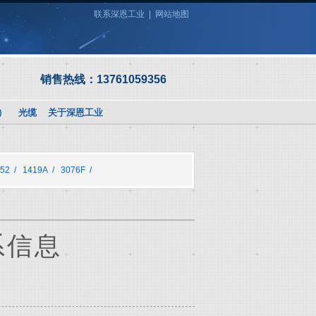
联系深恩工业
|
网站地图
销售热线：13761059356
缆）
光缆
关于深恩工业
52
/
1419A
/
3076F
/
系信息