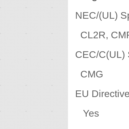
NEC/(U
CL2R, CM
CEC/C(
CMG
EU Direct
Yes