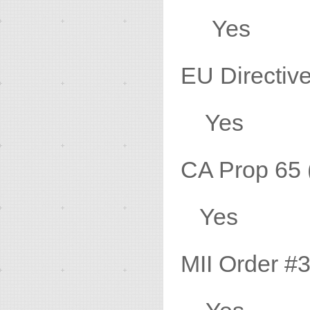
Yes
EU Direc
Yes
CA Prop 
Yes
MII Ord