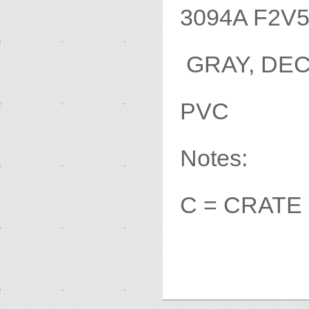
3094A F2
GRAY, D
PVC
Notes:
C = CRATE