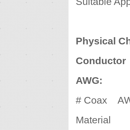
Suitable 
Physical Ch
Conductor
AWG:
# Coax AW
Materi