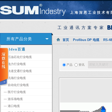
上海深恩工业技术有
工业通讯方案专家
所有产品分类
首页
Profibus DP 电缆
RS-4
Belden百通
―
石油石化行业电缆
―
电力行业电缆
产品
资讯
―
轨道交通行业电缆
―
机场行业电缆
―
自动化行业电缆
―
医疗行业电缆
―
游乐场电缆
―
港口电缆