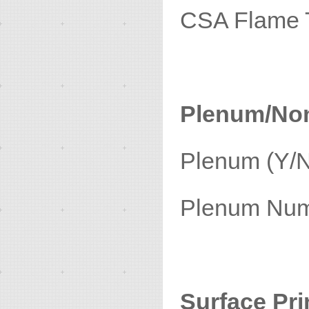
CSA F
Plenum/No
Plen
Plenu
Surface Pri