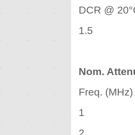
DCR @ 20°C
1.5
Nom. Atten
Freq. (MHz)
1 .
2 .