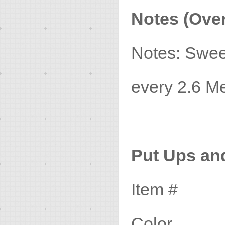
Notes (Over
Notes: Swee
every 2.6 Met
Put Ups an
Item #
Color N